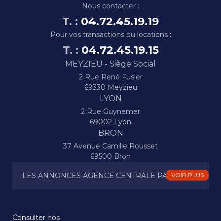
Nous contacter :
T. :
04.72.45.19.19
Pour vos transactions ou locations :
T. :
04.72.45.19.15
MEYZIEU - Siège Social
2 Rue René Fusier
69330 Meyzieu
LYON
2 Rue Guynemer
69002 Lyon
BRON
37 Avenue Camille Rousset
69500 Bron
LES ANNONCES AGENCE CENTRALE PAR VILLES
VOIR PLUS
janneyrias
de-mure
venissieux
chassieu
jonage
saint-
villette-d-
chavanoz
jons
laurent-
anthon
decines
Consulter nos